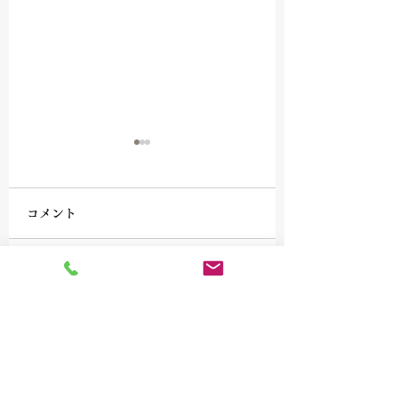
コメント
錫の茶壷を買い取りま
古い陶器、古道具
コメントを追加…
した
董品の買取を致し
た。
京都府 滋賀県 奈良県 大阪府 三重