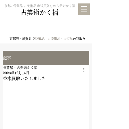
京都 / 骨董品 古美術品 出張買取りの古美術かく福
古美術かく福
京都・滋賀・奈良・大阪・三重
​その他全国に出張買取りいたします。
京都府・滋賀県で
骨董品
、
古美術品
・
古道具
の買取り
記事
骨董屋・古美術かく福
2023年12月14日
香木買取いたしました